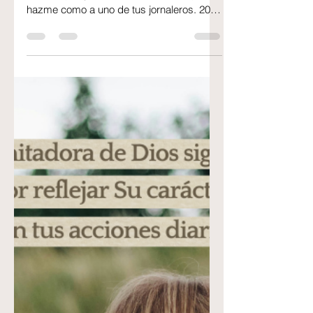
Un Padre compasivo - 7 de
Mayo 2026
Un Padre compasivo Lucas 15: 11-32 19
Ya no soy digno de ser llamado tu hijo;
hazme como a uno de tus jornaleros. 20 Y
levantándose, vino a su padre. Y cuando
aún estaba lejos, lo vio su padre, y fue
movido a misericordia, y corrió, y se echó
sobre su cuello, y le besó. ¿Qué sentiría
un padre cuyo hijo no quiere aguardar su
muerte y le exige la herencia antes? Lo
consideraríamos una falta de respeto, en
otras palabras es decirle que no le
interesa, sin embargo, esto sucedi