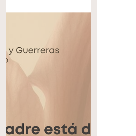
que creen en su nombre, les dio potestad
de ser hechos hijos de Dios; Ser hija de
Dios es la mayor de todas las dádivas
que podemos recibir como seres
humanos. Ningún otro ser creado tiene
ese privilegio. Cuando creemos en Jesús
y lo aceptamos como Salvador por fe,
dejamos de ser meras criaturas y
pasamos a ser adoptadas como hijas por
el Padre celestial. Esa adopción a través
del gran amor de D