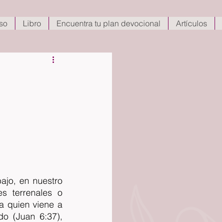
so
Libro
Encuentra tu plan devocional
Artículos
jo, en nuestro 
 terrenales o 
 quien viene a 
o (Juan 6:37), 