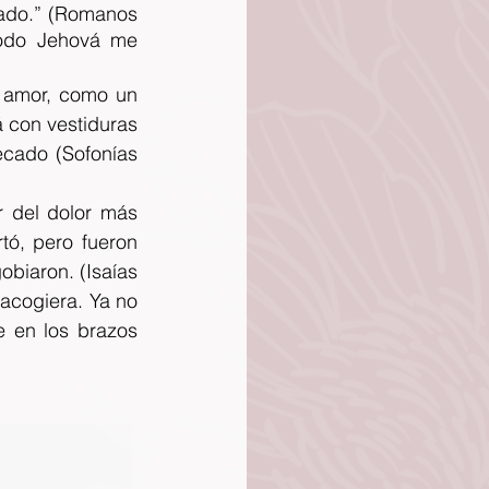
ado.” (Romanos 
odo Jehová me 
 amor, como un 
 con vestiduras 
ecado (Sofonías 
 del dolor más 
ó, pero fueron 
biaron. (Isaías 
acogiera. Ya no 
 en los brazos 