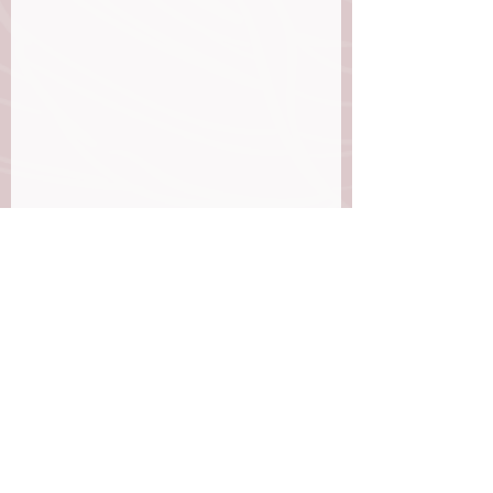
Etiquetas:
Devocionalparamujeres
Oración
Romanos
ORACIÓN