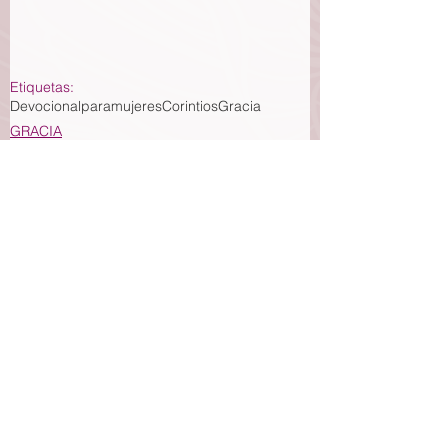
Etiquetas:
Devocionalparamujeres
Corintios
Gracia
GRACIA
Ver todo
Entradas recientes