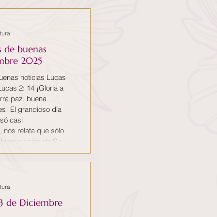
ufrimiento, Dios
 salvarnos,
tura
s de buenas
embre 2025
uenas noticias Lucas
ucas 2: 14 ¡Gloria a
ierra paz, buena
s! El grandioso día
só casi
 nos relata que sólo
 la revelación de Su
un grupo de humildes y
nunciar Su gloriosa
eran los abastecedores
tura
23 de Diciembre