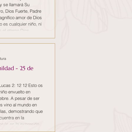
y se llamará Su
o, Dios Fuerte, Padre
magnífico amor de Dios
 es cualquier niño, ni
s el eterno Dios
arnos salvación.
ble y que está por
tura
ildad - 25 de
Lucas 2: 12 12 Esto os
 niño envuelto en
ebre. A pesar de ser
ús vino al mundo en
illas, demostrando que
uentra en la
esús es la expresión
r la humanidad. En