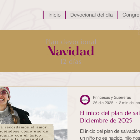
Inicio
Devocional del día
Congre
Plan devocional
Navidad
12 días
Princesas y Guerreras
26 dic 2025
2 min de lec
El inico del plan de sa
Diciembre de 2025
El inicio del plan de salvación Isaías 9:6 6 Porq
un niño no es nacido, hijo no