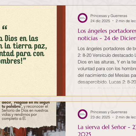
un mundo lleno de pecado y s
decidió enviar a su Hijo para
Princesas y Guerreras
demostrando un
24 dic 2025
2 min de lec
Los ángeles portadore
noticias - 24 de Dici
Los ángeles portadores de b
2: 8-20 Versículo destacado L
Dios en las alturas, Y en la t
voluntad para con los hombre
del nacimiento del Mesías pa
desapercibido. Lucas 2: 8-20,
un grupo de pastores recibió
nacimiento. Dios escogió a 
marginados pastores, para a
llegada a esta tierra. Ellos 
Princesas y Guerreras
de
23 dic 2025
2 min de lec
La sierva del Señor - 
2025