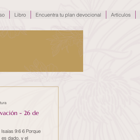
so
Libro
Encuentra tu plan devocional
Artículos
tura
lvación - 26 de
ue
s es dado, y el