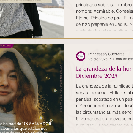
principado sobre su hombro 
nombre: Admirable, Consejer
Eterno, Principe de paz. El 
se hizo palpable en Jesús. No
cualquier hijo el prometido. E
encarnado. El Mesías que desde la antigüedad
Dios había prometido, para d
Aquel cuyo nombre es Admira
Princesas y Guerreras
so
25 dic 2025
2 min de lec
La grandeza de la hum
Diciembre 2025
La grandeza de la humildad 
servirá de señal: Hallaréis al
pañales, acostado en un pes
el Creador del universo, Jes
las circunstancias más senc
la verdadera grandeza se enc
humildad. El nacimiento de J
suprema del amor de Dios po