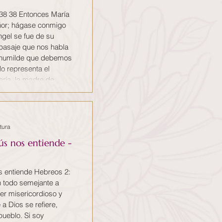
 38 38 Entonces María
Señor; hágase conmigo
ngel se fue de su
 pasaje que nos habla
y humilde que debemos
ría, la madre de
ino para convertirse
e ella t
tura
ús nos entiende -
 entiende Hebreos 2:
n todo semejante a
er misericordioso y
 a Dios se refiere,
pueblo. Si soy