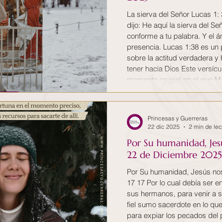
La sierva del Señor Lucas 1:
dijo: He aquí la sierva del 
conforme a tu palabra. Y el á
presencia. Lucas 1:38 es un
sobre la actitud verdadera 
tener hacia Dios Este versículo representa el
momento crucial en el que Ma
Jesús, acepta el llamado div
en la portadora del Salvador. El ángel Gabriel visitó
a María y le dio noticias de qu
Princesas y Guerreras
22 dic 2025
2 min de lec
Por Su humanidad, Jes
22 de Diciembre 2025
Por Su humanidad, Jesús nos
17 17 Por lo cual debía ser e
sus hermanos, para venir a s
fiel sumo sacerdote en lo que
para expiar los pecados del 