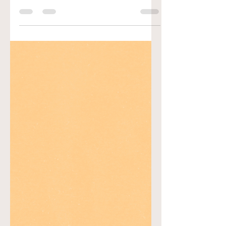
La importancia del descanso Salmo 127:2
2 Por demás es que os levantéis de
madrugada, y vayáis tarde a reposar, y
que comáis pan de...