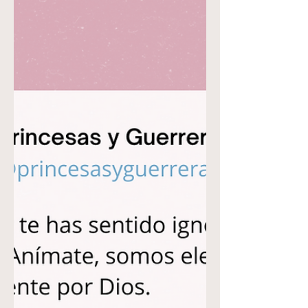
27 27 Y creó Dios al hombre a su imagen,
a imagen de Dios lo creó; varón y hembra
los creó....