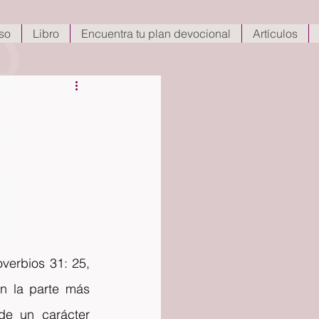
so
Libro
Encuentra tu plan devocional
Artículos
erbios 31: 25, 
n la parte más 
e un carácter 