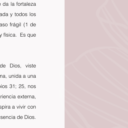
da la fortaleza 
da y todos los 
o frágil (1 de 
 física.  Es que 
e Dios, viste 
a, unida a una 
os 31; 25, nos 
iencia externa, 
ira a vivir con 
resencia de Dios.