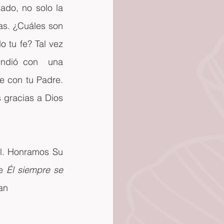
do, no solo la 
as. ¿Cuáles son 
 tu fe? Tal vez 
ndió con  una 
fe con tu Padre. 
gracias a Dios 
l. Honramos Su 
e
 Él siempre se 
an