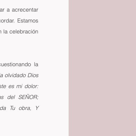
r a acrecentar 
cordar. Estamos 
n la celebración 
uestionando la 
a olvidado Dios 
e es mi dolor: 
as del SEÑOR; 
da Tu obra, Y 