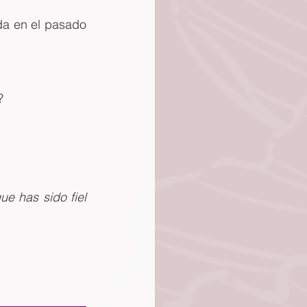
a en el pasado 
?
e has sido fiel 