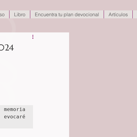
so
Libro
Encuentra tu plan devocional
Artículos
2024
memoria 
 evocaré 