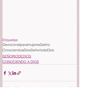
Etiquetas:
Devocionalparamujeres
Salmo
ConociendoaDios
SeñoríodeDios
SEÑORIODEDIOS
CONOCIENDO A DIOS
Ver todo
Entradas recientes