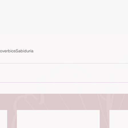
overbios
Sabiduría