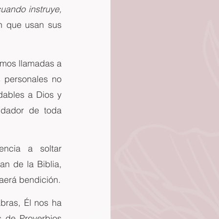
uando instruye, 
n que usan sus 
amos llamadas a 
 personales no 
ables a Dios y 
dador de toda 
ncia a soltar 
 de la Biblia, 
raerá bendición.
ras, Él nos ha 
 de Proverbios 