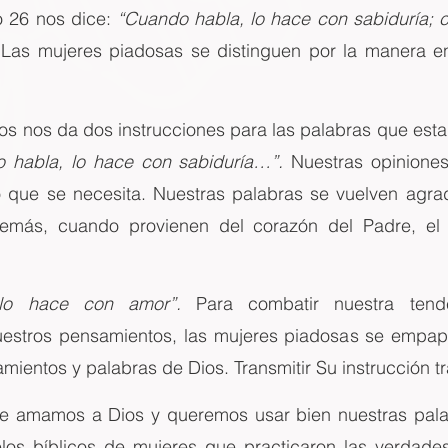
o 26 nos dice: 
“Cuando habla, lo hace con sabiduría; c
 Las mujeres piadosas se distinguen por la manera e
ios nos da dos instrucciones para las palabras que est
 habla, lo hace con sabiduría…”.
 Nuestras opiniones
 que se necesita. Nuestras palabras se vuelven agrad
demás, cuando provienen del corazón del Padre, el 
 lo hace con amor”.
Para combatir nuestra tende
estros pensamientos, las mujeres piadosas se empapan
mientos y palabras de Dios. Transmitir Su instrucción t
e amamos a Dios y queremos usar bien nuestras palab
s bíblicos de mujeres que practicaron las verdades