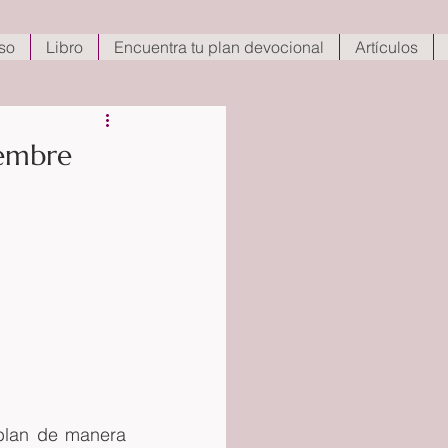
so
Libro
Encuentra tu plan devocional
Artículos
iembre
blan de manera 