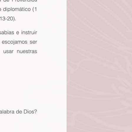
 diplomático (1 
13-20).
bias e instruir 
 escojamos ser 
usar nuestras 
alabra de Dios?