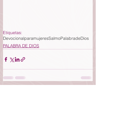
Etiquetas:
Devocionalparamujeres
Salmo
PalabradeDios
PALABRA DE DIOS
Ver todo
Entradas recientes