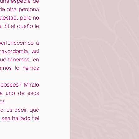
una especie de 
e otra persona 
testad, pero no 
 Si el dueño le 
pertenecemos a 
yordomía, así 
ue tenemos, en 
emos lo hemos 
posees? Míralo 
a uno de esos 
os.
 es decir, que 
ea hallado fiel 