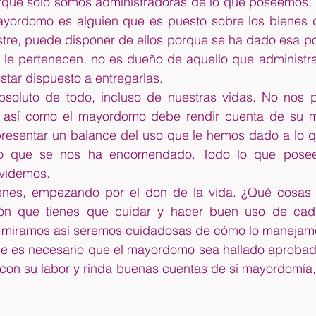
que solo somos administradoras de lo que poseemos, 
ordomo es alguien que es puesto sobre los bienes d
stre, puede disponer de ellos porque se ha dado esa po
 le pertenecen, no es dueño de aquello que administra.
tar dispuesto a entregarlas.
bsoluto de todo, incluso de nuestras vidas. No nos 
 así como el mayordomo debe rendir cuenta de su ma
esentar un balance del uso que le hemos dado a lo q
 lo que se nos ha encomendado. Todo lo que pose
lvidemos.
ienes, empezando por el don de la vida. ¿Qué cosas 
ón que tienes que cuidar y hacer buen uso de cad
o miramos así seremos cuidadosas de cómo lo manejam
ue es necesario que el mayordomo sea hallado aprobado,
on su labor y rinda buenas cuentas de si mayordomía, s