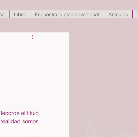
so
Libro
Encuentra tu plan devocional
Artículos
cordé el título 
realidad somos 