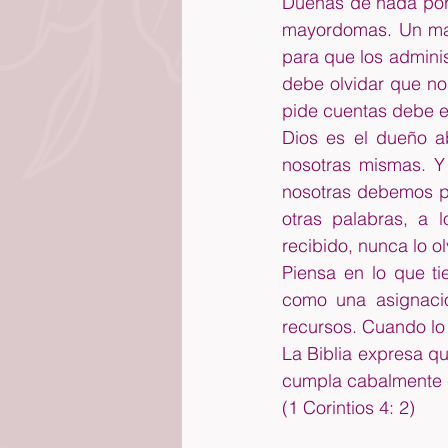
Dueñas de nada por
mayordomas. Un may
para que los admini
debe olvidar que no
pide cuentas debe es
Dios es el dueño a
nosotras mismas. Y
nosotras debemos pr
otras palabras, a
recibido, nunca lo o
Piensa en lo que t
como una asignaci
recursos. Cuando l
La Biblia expresa q
cumpla cabalmente c
(1 Corintios 4: 2)