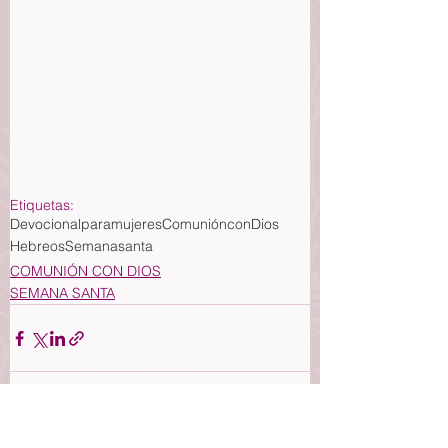
Etiquetas:
Devocionalparamujeres
ComuniónconDios
Hebreos
Semanasanta
COMUNIÓN CON DIOS
SEMANA SANTA