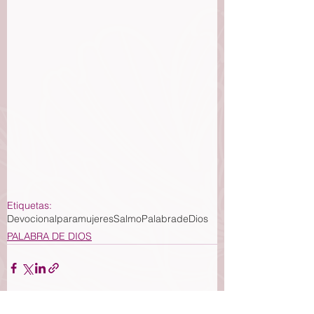
Etiquetas:
Devocionalparamujeres
Salmo
PalabradeDios
PALABRA DE DIOS