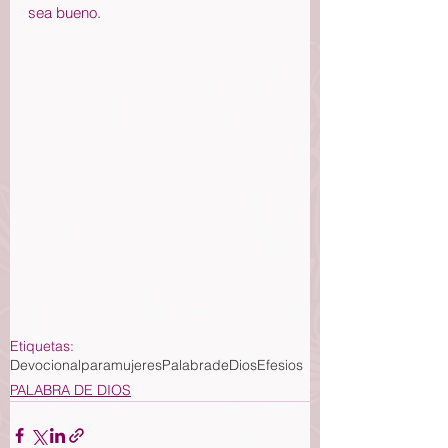
sea bueno. 
Etiquetas:
Devocionalparamujeres
PalabradeDios
Efesios
PALABRA DE DIOS