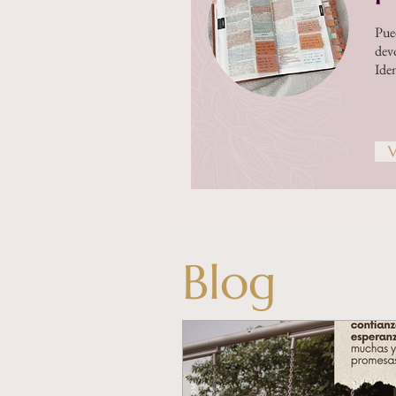
Pued
dev
Ide
V
Blog