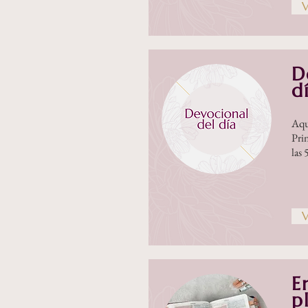
V
D
d
Aquí
Prin
las 
V
E
p