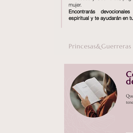
mujer.
Encontrará
s devocionales
espiritual y te ayudarán en 
Princesas&Guerreras
C
d
Que
ten