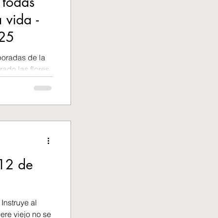
 todas
 vida -
025
poradas de la
ado las flores
n ha venido, Y
 la tórtola. En
s estaciones
vera y surgen
demos sentir
ía espiritual,
 12 de
 en nuestras
 Instruye al
ere viejo no se