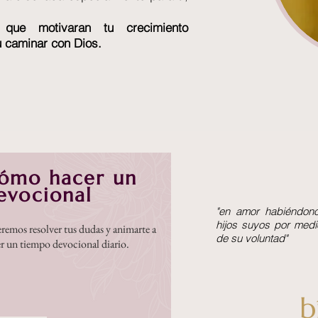
 que motivaran tu crecimiento
tu caminar con Dios.
ómo hacer un
evocional
"en amor habiéndon
hijos suyos por medi
remos resolver tus dudas y animarte a
de su voluntad"
er un tiempo devocional diario.
b