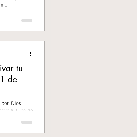
e...
ivar tu
11 de
n con Dios
hová tu Dios de
y con...