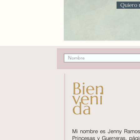
Quiero m
Bien
veni
da
Mi nombre es Jenny Ramos 
Princesas y Guerreras, pági