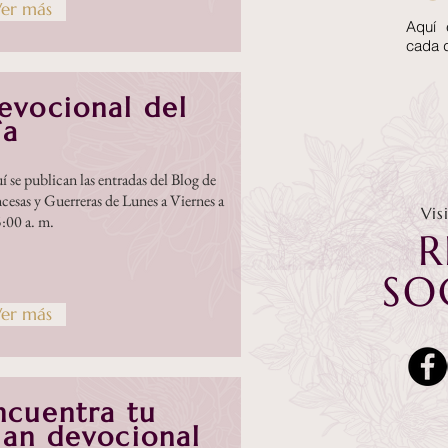
er más
Aquí 
cada 
evocional del
ía
 se publican las entradas del Blog de
cesas y Guerreras de Lunes a Viernes a
Vis
5:00 a. m.
R
SO
er más
ncuentra tu
lan devocional