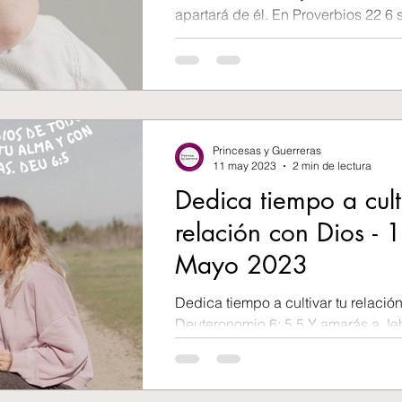
apartará de él. En Proverbios 22 6 s
Princesas y Guerreras
11 may 2023
2 min de lectura
Dedica tiempo a cult
relación con Dios - 
Mayo 2023
Dedica tiempo a cultivar tu relació
Deuteronomio 6: 5 5 Y amarás a Je
todo tu corazón, y de toda tu alma, 