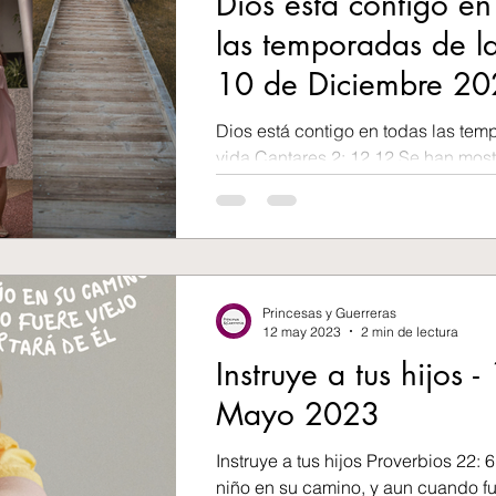
Dios está contigo en
las temporadas de la
10 de Diciembre 2
Dios está contigo en todas las tem
vida Cantares 2: 12 12 Se han mostr
en la tierra, El tiempo de la canció
en nuestro país se ha oído la voz de
la vida las cosas cambian, como la
del año. A veces todo parece frío como el
invierno, pero luego llega la prima
Princesas y Guerreras
las flores de colores. A menudo po
12 may 2023
2 min de lectura
que estamos en un momento de sequ
Instruye a tus hijos -
pero Dios siempre está trabajando
Mayo 2023
Instruye a tus hijos Proverbios 22: 6
niño en su camino, y aun cuando fu