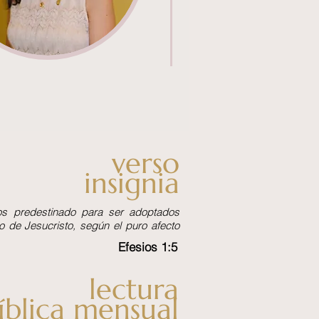
verso
insignia
os predestinado para ser adoptados
o de Jesucristo, según el puro afecto
Efesios 1:5
lectura
íblica mensual