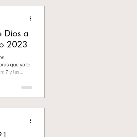
e Dios a
yo 2023
os
bras que yo te
 7 y las...
21