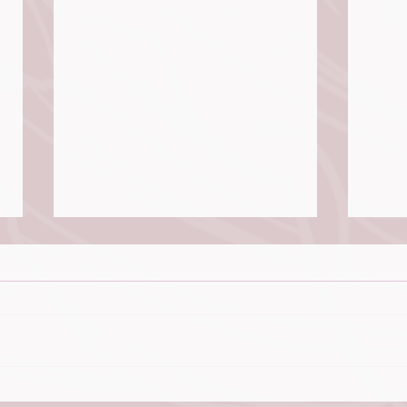
Dios sana todas tus dolencias -
El Al