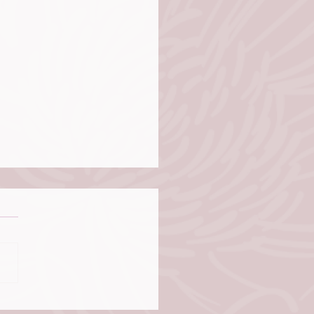
fa y la Omega - 25 de