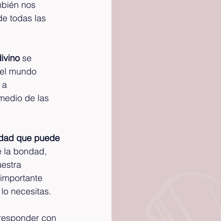
mbién nos 
de todas las 
divino
 se 
del mundo 
 a 
medio de las 
dad que puede 
e la bondad, 
estra 
 importante 
lo necesitas.
 responder con 