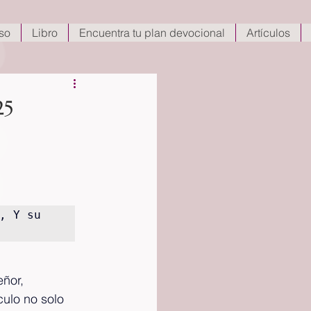
so
Libro
Encuentra tu plan devocional
Artículos
25
 Y su 
ñor, 
ulo no solo 