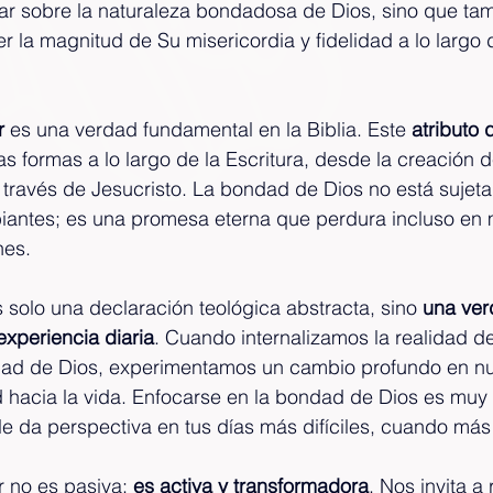
onar sobre la naturaleza bondadosa de Dios, sino que ta
 la magnitud de Su misericordia y fidelidad a lo largo 
r
 es una verdad fundamental en la Biblia. Este 
atributo 
as formas a lo largo de la Escritura, desde la creación 
 través de Jesucristo. La bondad de Dios no está sujeta
iantes; es una promesa eterna que perdura incluso en 
nes.
 solo una declaración teológica abstracta, sino 
una ver
experiencia diaria
. Cuando internalizamos la realidad d
lidad de Dios, experimentamos un cambio profundo en nu
d hacia la vida. Enfocarse en la bondad de Dios es muy
le da perspectiva en tus días más difíciles, cuando más 
 no es pasiva; 
es activa y transformadora
. Nos invita a