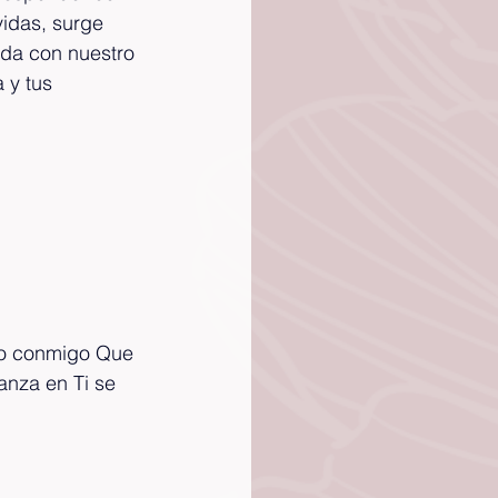
idas, surge 
da con nuestro 
 y tus 
no conmigo Que 
nza en Ti se 