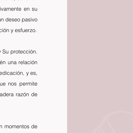
ivamente en su 
un deseo pasivo 
ión y esfuerzo.
y Su protección. 
én una relación 
dicación, y es, 
e nos permite 
adera razón de 
en momentos de 