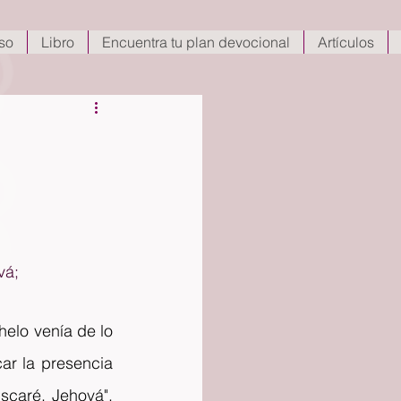
so
Libro
Encuentra tu plan devocional
Artículos
vá;
elo venía de lo 
r la presencia 
scaré, Jehová". 