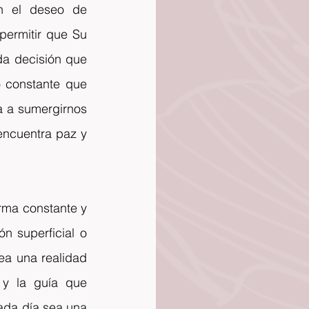
n el deseo de 
ermitir que Su 
da decisión que 
 constante que 
a a sumergirnos 
ncuentra paz y 
rma constante y 
 superficial o 
a una realidad 
y la guía que 
ada día sea una 