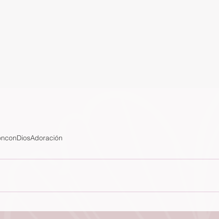
nconDios
Adoración