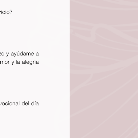
icio?
ozo y ayúdame a 
or y la alegría 
cional del día 