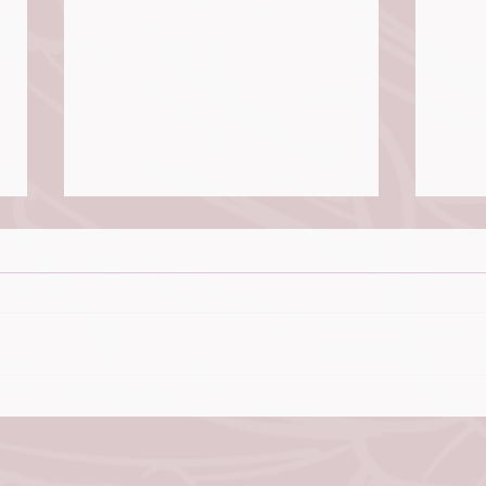
El Señor siervo nos enseña a
Un c
servir - 11 de Diciembre 2025
- 8 