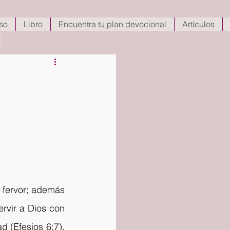
so
Libro
Encuentra tu plan devocional
Artículos
 fervor; además 
rvir a Dios con 
 (Efesios 6:7). 