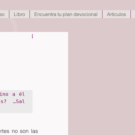
so
Libro
Encuentra tu plan devocional
Artículos
no a él 
s?  …Sal 
rtes no son las 