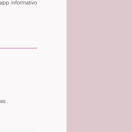
pp informativo 
gas