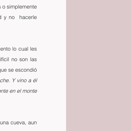
s o simplemente 
 y no  hacerle 
to lo cual les 
ícil no son las 
que se escondió 
he. Y vino a él 
nte en el monte 
 una cueva, aun 