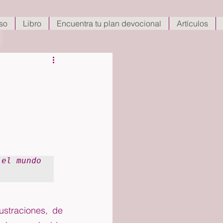
so
Libro
Encuentra tu plan devocional
Artículos
el mundo 
straciones, de 