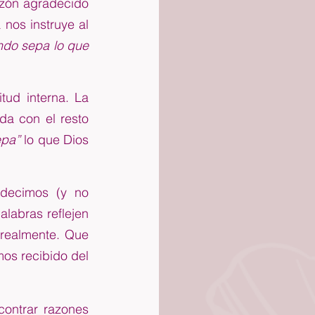
zón agradecido 
nos instruye al 
do sepa lo que 
tud interna. La 
a con el resto 
epa”
 lo que Dios 
decimos (y no 
labras reflejen 
realmente. Que 
os recibido del 
ontrar razones 