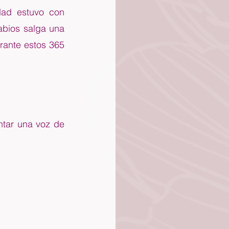
ad estuvo con 
bios salga una 
rante estos 365 
ntar una voz de 