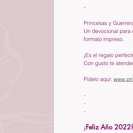
-
Princesas y Guerre
Un devocional para 
formato impreso.   
¡Es el regalo perfec
Con gusto te atender
Pídelo aquí: 
www.pri
-
-
-
¡
Feliz Año 2022!