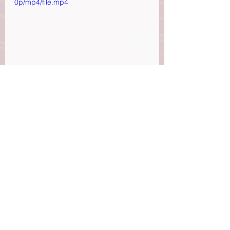
0p/mp4/file.mp4
Etiquetas:
Devocionalparamujeres
Confianza
Filipenses
Gratitud
CONFIANZA
GRATITUD