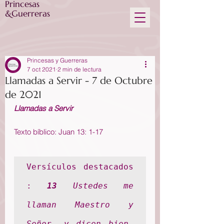
Princesas
&Guerreras
Princesas y Guerreras
7 oct 2021
2 min de lectura
Llamadas a Servir - 7 de Octubre
de 2021
Llamadas a Servir
Texto bíblico: Juan 13: 1-17
Versículos destacados 
:
13
 Ustedes me 
llaman Maestro y 
Señor, y dicen bien, 