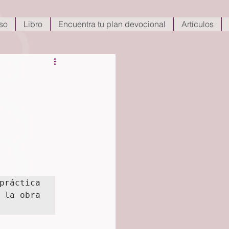
so
Libro
Encuentra tu plan devocional
Artículos
práctica 
 la obra 