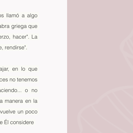
os llamó a algo 
abra griega que 
erzo, hacer". La 
e, rendirse".
ar, en lo que 
ces no tenemos 
iendo... o no 
a manera en la 
vuelve un poco 
e Él considere 