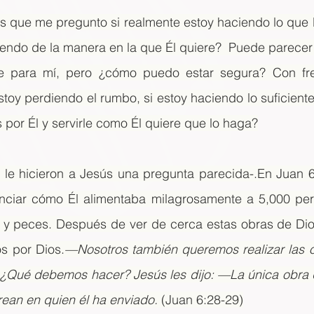
 que me pregunto si realmente estoy haciendo lo que D
iendo de la manera en la que Él quiere?  Puede parecer 
e para mí, pero ¿cómo puedo estar segura? Con frec
toy perdiendo el rumbo, si estoy haciendo lo suficient
por Él y servirle como Él quiere que lo haga?
e hicieron a Jesús una pregunta parecida-.En Juan 6, 
ciar cómo Él alimentaba milagrosamente a 5,000 per
y peces. Después de ver de cerca estas obras de Dios
s por Dios.
—Nosotros también queremos realizar las
 ¿Qué debemos hacer? Jesús les dijo: —La única obra q
ean en quien él ha enviado. 
(Juan 6:28-29)