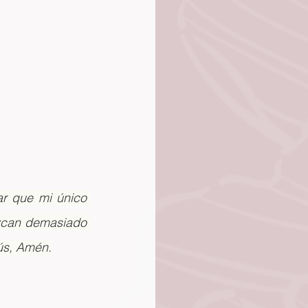
 que mi único 
zcan demasiado 
sús, Amén.