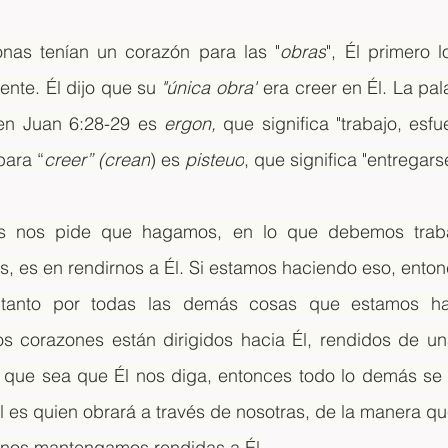
nas tenían un corazón para las "
obras
", Él primero l
nte. Él dijo que su 
"única obra"
 era creer en Él. La pal
en Juan 6:28-29 es 
ergon,
 que significa "trabajo, esfu
para “
creer” (crean
) es 
pisteuo
, que significa "entregars
s nos pide que hagamos, en lo que debemos trabaj
, es en rendirnos a Él. Si estamos haciendo eso, enton
tanto por todas las demás cosas que estamos hac
os corazones están dirigidos hacia Él, rendidos de un
que sea que Él nos diga, entonces todo lo demás se 
 es quien obrará a través de nosotras, de la manera qu
 nos mantengamos rendidas a Él.