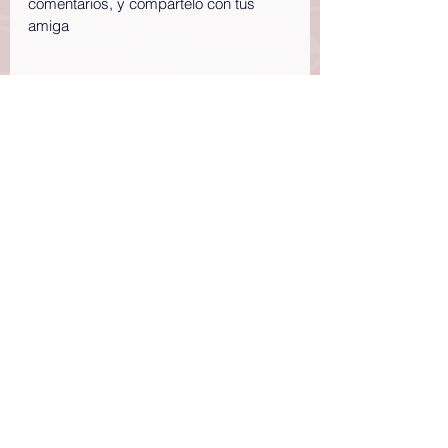
comentarios, y compártelo con tus 
amiga
Etiquetas:
Devocional
Obediencia
Samuel
OBEDIENCIA