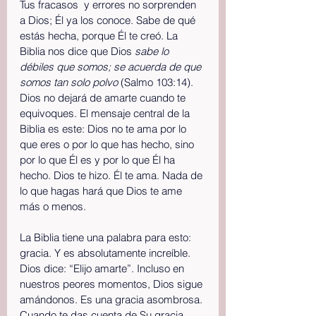
Tus fracasos  y errores no sorprenden 
a Dios; Él ya los conoce. Sabe de qué 
estás hecha, porque Él te creó. La 
Biblia nos dice que Dios 
sabe lo 
débiles que somos; se acuerda de que 
somos tan solo polvo
 (Salmo 103:14). 
Dios no dejará de amarte cuando te 
equivoques. El mensaje central de la 
Biblia es este: Dios no te ama por lo 
que eres o por lo que has hecho, sino 
por lo que Él es y por lo que Él ha 
hecho. Dios te hizo. Él te ama. Nada de 
lo que hagas hará que Dios te ame 
más o menos.
La Biblia tiene una palabra para esto: 
gracia. Y es absolutamente increíble. 
Dios dice: “Elijo amarte”. Incluso en 
nuestros peores momentos, Dios sigue 
amándonos. Es una gracia asombrosa. 
Cuando te das cuenta de Su gracia, 