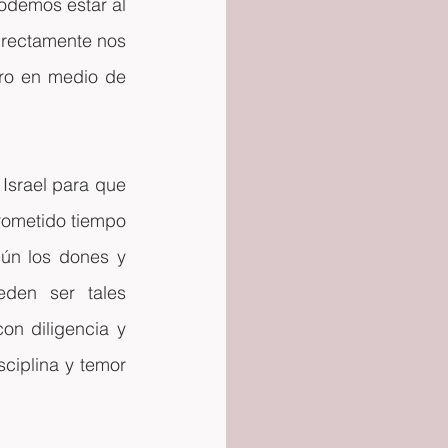
odemos estar al 
rectamente nos 
ro en medio de 
Israel para que 
rometido tiempo 
ún los dones y 
den ser tales 
on diligencia y 
sciplina y temor 