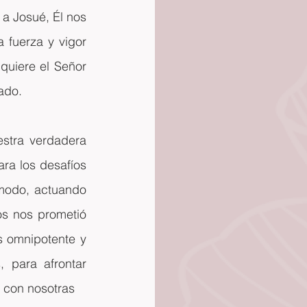
a Josué, Él nos 
fuerza y vigor 
uiere el Señor 
ado.
stra verdadera 
ra los desafíos 
modo, actuando 
s nos prometió 
 omnipotente y 
 para afrontar 
á con nosotras