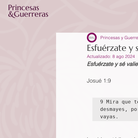
Princesas
&Guerreras
Princesas y Guerr
Esfuérzate y 
Actualizado:
8 ago 2024
Esfuérzate y sé vali
Josué 1:9
9 Mira que t
desmayes, po
vayas.