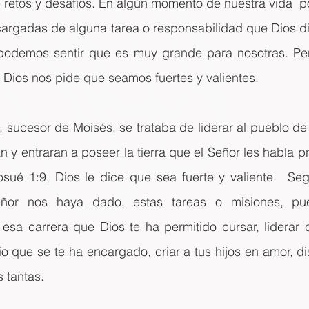
e retos y desafíos. En algún momento de nuestra vida  p
cargadas de alguna tarea o responsabilidad que Dios di
podemos sentir que es muy grande para nosotras. Pe
 Dios nos pide que seamos fuertes y valientes.
 sucesor de Moisés, se trataba de liderar al pueblo de 
án y entraran a poseer la tierra que el Señor les había p
osué 1:9, Dios le dice que sea fuerte y valiente.  Seg
eñor nos haya dado, estas tareas o misiones, pue
esa carrera que Dios te ha permitido cursar, liderar c
io que se te ha encargado, criar a tus hijos en amor, di
s tantas.