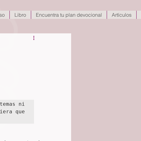
so
Libro
Encuentra tu plan devocional
Artículos
temas ni 
iera que 