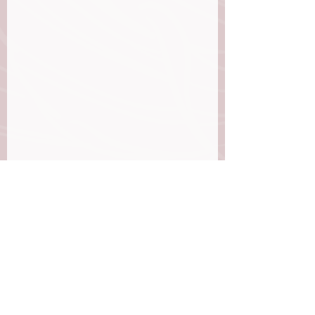
Si te gustó este devocional deja tus 
comentarios, y compártelo con tus 
amigas
Etiquetas:
Devocionalparamujeres
Juan
ComuniónconDios
ConociendoaDios
CONOCIENDO A DIOS
COMUNIÓN CON DIOS