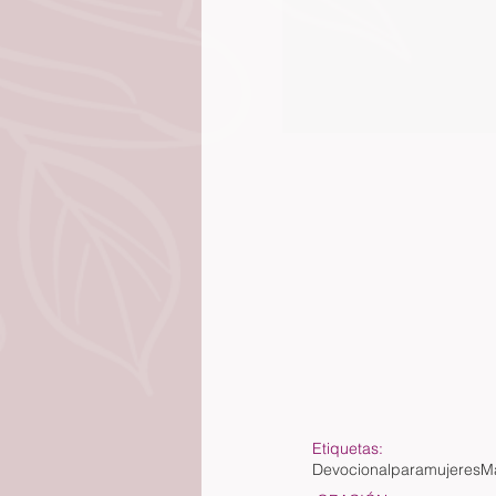
Etiquetas:
Devocionalparamujeres
M