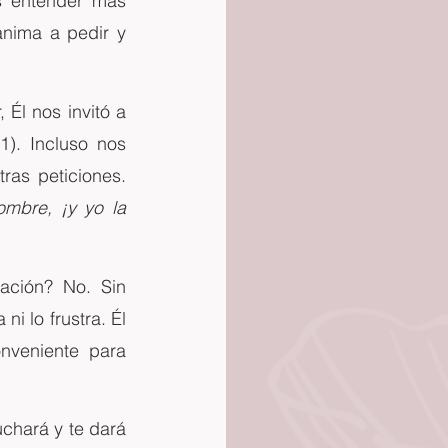
 entender más 
nima a pedir y 
l nos invitó a 
1). Incluso nos 
as peticiones. 
mbre, ¡y yo la 
ción? No. Sin 
 lo frustra. Él 
veniente para 
chará y te dará 