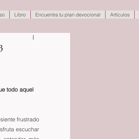
so
Libro
Encuentra tu plan devocional
Artículos
3
ue todo aquel 
siente frustrado 
sfruta escuchar 