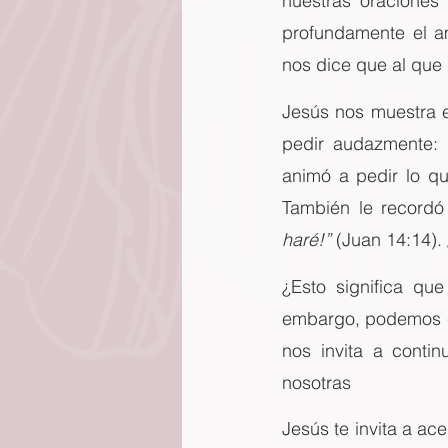
nuestras oraciones
profundamente el a
nos dice que al que 
Jesús nos muestra e
pedir audazmente: 
animó a pedir lo q
También le recordó
haré!”
 (Juan 14:14).
¿Esto significa qu
embargo, podemos est
nos invita a conti
nosotras
Jesús te invita a ac