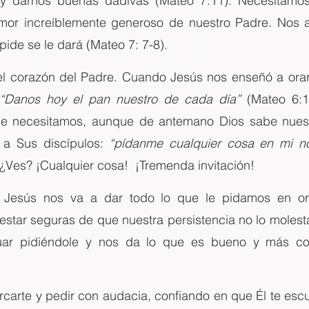
 y darnos buenas dádivas (Mateo 7:11). Necesitamos
mor increíblemente generoso de nuestro Padre. Nos a
pide se le dará (Mateo 7: 7-8).
l corazón del Padre. Cuando Jesús nos enseñó a orar, É
“Danos hoy el pan nuestro de cada día”
 (Mateo 6:1
ue necesitamos, aunque de antemano Dios sabe nuestr
 a Sus discípulos: 
“pídanme cualquier cosa en mi no
 ¿Ves? ¡Cualquier cosa!  ¡Tremenda invitación!
e Jesús nos va a dar todo lo que le pidamos en ora
ar seguras de que nuestra persistencia no lo molesta ni
nuar pidiéndole y nos da lo que es bueno y más con
ercarte y pedir con audacia, confiando en que Él te escu