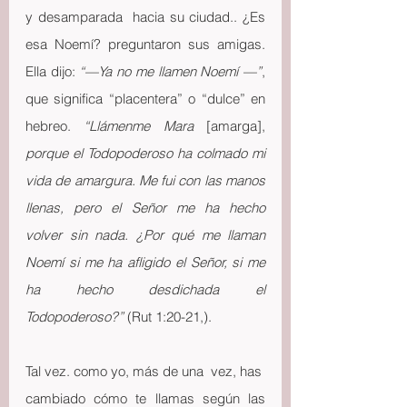
y desamparada  hacia su ciudad.. ¿Es 
esa Noemí? preguntaron sus amigas. 
Ella dijo: 
“—Ya no me llamen Noemí —”
, 
que significa “placentera” o “dulce” en 
hebreo. 
“Llámenme Mara
 [amarga], 
porque el Todopoderoso ha colmado mi 
vida de amargura. Me fui con las manos 
llenas, pero el Señor me ha hecho 
volver sin nada. ¿Por qué me llaman 
Noemí si me ha afligido el Señor, si me 
ha hecho desdichada el 
Todopoderoso?”
 (Rut 1:20-21,).
Tal vez. como yo, más de una  vez, has  
cambiado cómo te llamas según las 