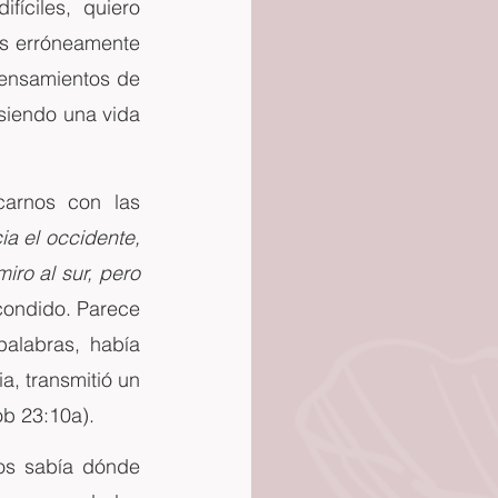
ciles,  quiero 
s erróneamente 
ensamientos de 
 siendo una vida 
arnos con las 
ia el occidente, 
ro al sur, pero 
condido. Parece 
alabras, había 
, transmitió un 
ob 23:10a).
s sabía dónde 