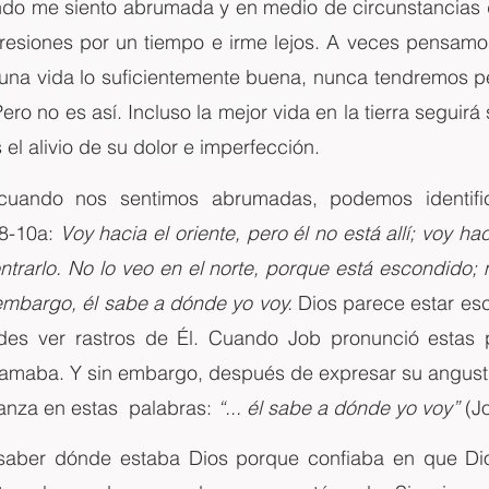
o me siento abrumada y en medio de circunstancias difí
esiones por un tiempo e irme lejos. A veces pensamo
 una vida lo suficientemente buena, nunca tendremos p
Pero no es así. Incluso la mejor vida en la tierra seguirá
el alivio de su dolor e imperfección.
uando nos sentimos abrumadas, podemos identific
8-10a: 
Voy hacia el oriente, pero él no está allí; voy hac
rarlo. No lo veo en el norte, porque está escondido; mi
 embargo, él sabe a dónde yo voy. 
Dios parece estar es
des ver rastros de Él. Cuando Job pronunció estas p
 amaba. Y sin embargo, después de expresar su angustia
anza en estas  palabras: 
“... él sabe a dónde yo voy”
 (J
saber dónde estaba Dios porque confiaba en que Dio