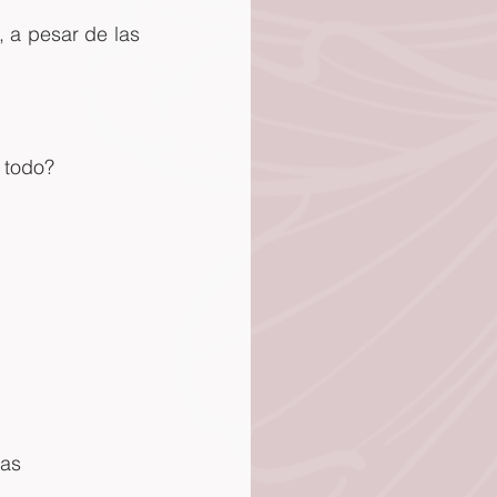
 a pesar de las 
 todo?
gas