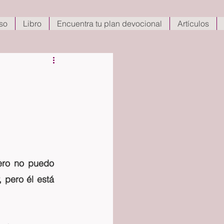
so
Libro
Encuentra tu plan devocional
Artículos
ero no puedo 
 pero él está 