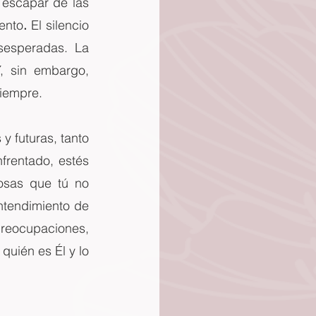
 escapar de las 
ento
.
 El silencio 
esperadas. La 
 sin embargo, 
siempre.
 futuras, tanto 
rentado, estés 
osas que tú no 
tendimiento de 
reocupaciones, 
uién es Él y lo 