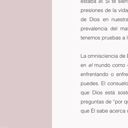
estaba 
él
. Si te si
presiones de la vid
de Dios en nuestr
prevalencia del ma
tenemos pruebas a lo
La omnisciencia de D
en 
el
 mundo como 
enfrentando o enfr
puedes. El consuelo
que Dios está sost
preguntas de “por qu
que Él sabe acerca de