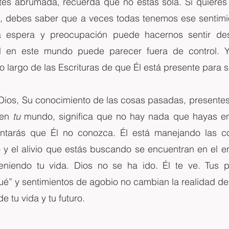
entes abrumada, recuerda que no estás sola. Si quieres
a, debes saber que a veces todas tenemos ese sentimi
a espera y preocupación puede hacernos sentir des
l en este mundo puede parecer fuera de control. Y,
 largo de las Escrituras de que Él está presente para 
ios, Su conocimiento de las cosas pasadas, presentes y
en 
tu 
mundo, significa que no hay nada que hayas enf
entarás que Él no conozca. Él está manejando las c
 y el alivio que estás buscando se encuentran en el en
eniendo tu vida. Dios no se ha ido. Él te ve. Tus p
é” y sentimientos de agobio no cambian la realidad de q
 tu vida y tu futuro.