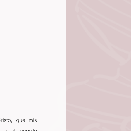
isto, que mis 
ás esté acorde 