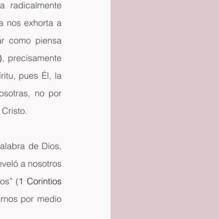
 radicalmente 
a nos exhorta a 
ar como piensa 
)
, precisamente 
tu, pues Él, la 
sotras, no por 
 Cristo.
labra de Dios, 
eveló a nosotros 
os” (
1 Corintios 
arnos por medio 