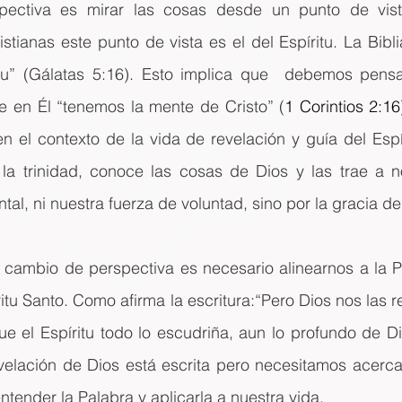
ectiva es mirar las cosas desde un punto de vista
istianas este punto de vista es el del Espíritu. La Bibli
itu” (Gálatas 5:16). Esto implica que  debemos pens
fe en Él “tenemos la mente de Cristo” (
1 Corintios 2:16
en el contexto de la vida de revelación y guía del Espíri
la trinidad, conoce las cosas de Dios y las trae a no
al, ni nuestra fuerza de voluntad, sino por la gracia de
 cambio de perspectiva es necesario alinearnos a la Pa
itu Santo. Como afirma la escritura:“Pero Dios nos las r
que el Espíritu todo lo escudriña, aun lo profundo de Di
revelación de Dios está escrita pero necesitamos acerc
ntender la Palabra y aplicarla a nuestra vida.