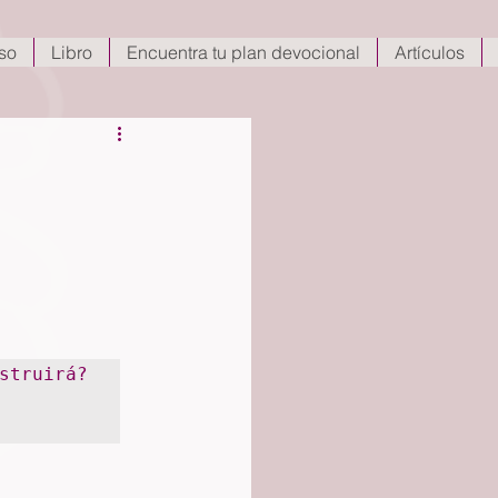
so
Libro
Encuentra tu plan devocional
Artículos
struirá? 