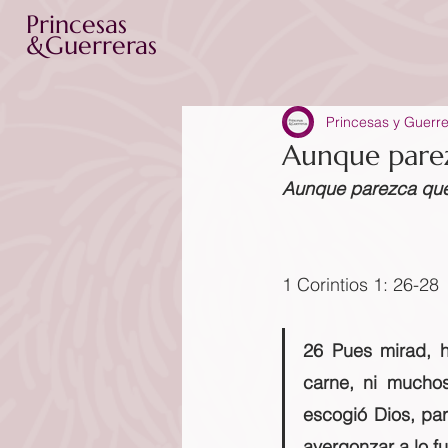
Princesas
&Guerreras
Princesas y Guerr
Aunque parez
Aunque parezca que 
1 Corintios 1: 26-28
26 Pues mirad, h
carne, ni mucho
escogió Dios, par
avergonzar a lo fu