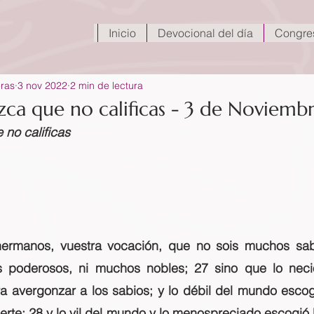
Inicio
Devocional del día
Congre
eras
3 nov 2022
2 min de lectura
ca que no calificas - 3 de Noviemb
no calificas
ermanos, vuestra vocación, que no sois muchos sab
s poderosos, ni muchos nobles; 27 sino que lo neci
a avergonzar a los sabios; y lo débil del mundo escogi
erte; 28 y lo vil del mundo y lo menospreciado escogió D