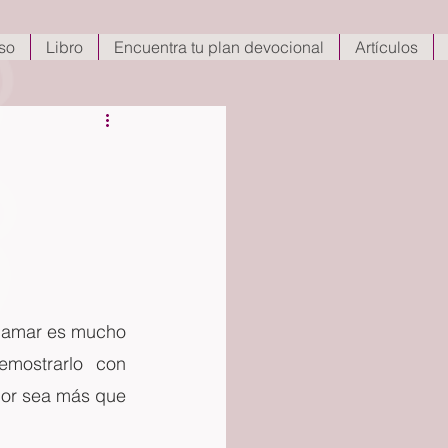
so
Libro
Encuentra tu plan devocional
Artículos
, amar es mucho 
ostrarlo con 
mor sea más que 