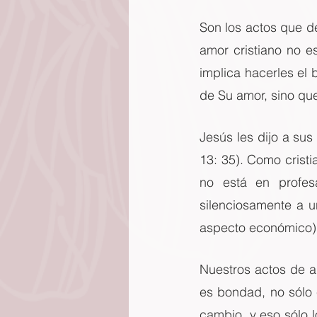
Son los actos que d
amor cristiano no e
implica hacerles el b
de Su amor, sino qu
Jesús les dijo a su
13: 35). Como cristi
no está en profes
silenciosamente a 
aspecto económico).
Nuestros actos de a
es bondad, no sólo 
cambio, y eso sólo 