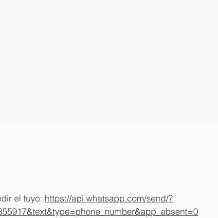
ir el tuyo: 
https://api.whatsapp.com/send/?
55917&text&type=phone_number&app_absent=0