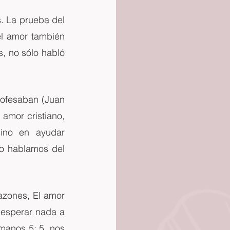
 La prueba del 
l amor también 
s, no sólo habló 
rofesaban (Juan 
amor cristiano, 
ino en ayudar 
o hablamos del 
zones, El amor 
esperar nada a 
anos 5: 5, nos 