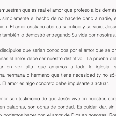
emuestran que es real el amor que profeso a los demás.
s simplemente el hecho de no hacerle daño a nadie, e
ien. El amor cristiano abarca sacrificio y servicio, Jesú
e también lo demostró entregando Su vida por nosotras.
s discípulos que serían conocidos por el amor que se p
anas el amor debe ser nuestro distintivo.  La prueba del 
ar en voz alta, que amamos a toda la iglesia, s
una hermana o hermano que tiene necesidad (y no sól
 El amor es algo concreto,debe impulsarte a actuar.
mor son testimonio de que Jesús vive en nuestros cora
en palabras, son obras de bondad. Es cuidar, dar, sin 
lo podemos hacer con el amor de Dios en nosotras, Rom