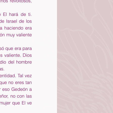
os revoltosos, 
l hará de ti.  
 Israel de los 
a haciendo era 
ón muy valiente 
ó que era para 
valiente. Dios 
dio del hombre 
as.
tidad. Tal vez 
ue no eres tan 
or eso Gedeón a 
ñor, no con las 
mujer que El ve 