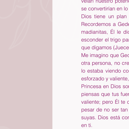
veían nuestro poten
se convertirían en lo
Dios tiene un plan 
Recordemos a Gedeón
madianitas, Él le d
esconder el trigo pa
que digamos (Juece
Me imagino que Gede
otra persona, no cr
lo estaba viendo co
esforzado y valiente,
Princesa en Dios so
piensas que tus fue
valiente; pero Él t
pesar de no ser tan 
suyas. Dios está con
en ti.