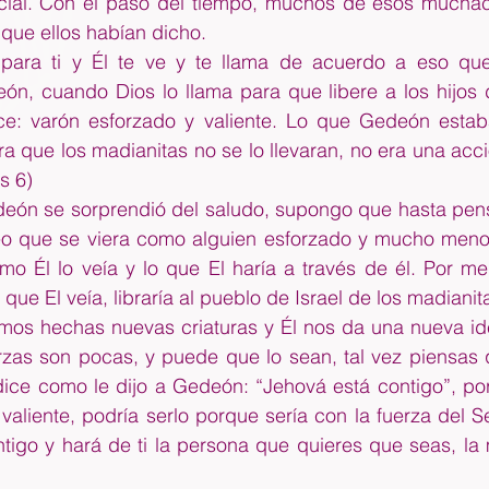
cial. Con el paso del tiempo, muchos de esos muchach
 que ellos habían dicho.
para ti y Él te ve y te llama de acuerdo a eso que E
, cuando Dios lo llama para que libere a los hijos de
ice: varón esforzado y valiente. Lo que Gedeón estab
ra que los madianitas no se lo llevaran, no era una acci
s 6)
ón se sorprendió del saludo, supongo que hasta pens
eo que se viera como alguien esforzado y mucho menos 
mo Él lo veía y lo que El haría a través de él. Por me
 que El veía, libraría al pueblo de Israel de los madianit
mos hechas nuevas criaturas y Él nos da una nueva iden
rzas son pocas, y puede que lo sean, tal vez piensas q
e dice como le dijo a Gedeón: “Jehová está contigo”, p
valiente, podría serlo porque sería con la fuerza del Se
tigo y hará de ti la persona que quieres que seas, la 