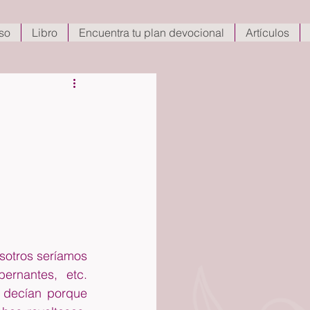
so
Libro
Encuentra tu plan devocional
Artículos
otros seríamos 
ernantes, etc. 
 decían porque 