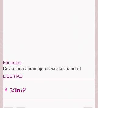
Etiquetas:
Devocionalparamujeres
Gálatas
Libertad
LIBERTAD
Ver todo
Entradas recientes