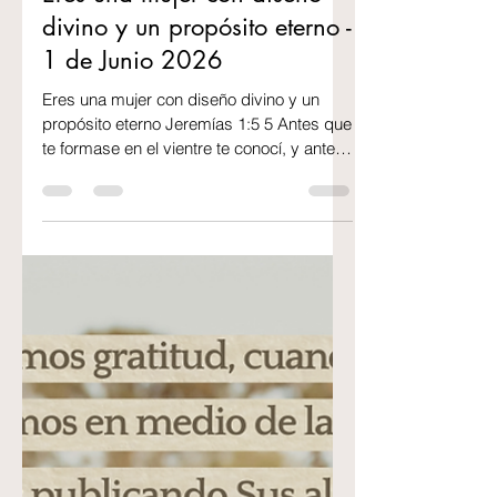
2 min de lectura
Eres una mujer con diseño
divino y un propósito eterno -
1 de Junio 2026
Eres una mujer con diseño divino y un
propósito eterno Jeremías 1:5 5 Antes que
te formase en el vientre te conocí, y antes
que nacieses te santifiqué, te di por
profeta a las naciones. Hay algo que toda
mujer necesita escuchar y no me refiero a
frases motivacionales de redes sociales,
sino a una verdad que atraviesa
generaciones, culturas y aún nuestras
heridas: Tu vida tiene propósito. Eres
intencional. Fuiste diseñada, no
improvisada. No eres producto del azar.