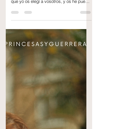
Eres elegida con un propósito Juan 15: 16
16 No me elegisteis vosotros a mí, sino
que yo os elegí a vosotros, y os he puesto
para que vayáis y llevéis fruto, y vuestro
fruto permanezca; para que todo lo que
pidiereis al Padre en mi nombre, él os lo
dé. ¿Alguna vez te has sentido invisible?
¿Como si tu nombre permaneciera al final
de la lista, sin que nadie lo llamara y ni
siquiera notado, como si estuvieras en el
trasfondo mientras otras personas fueron
seleccionadas? Si es a