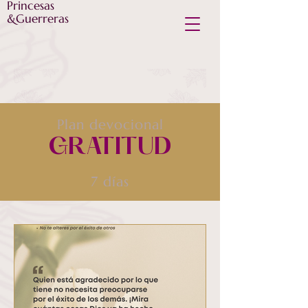
Princesas
&Guerreras
Plan devocional
GRATITUD
7 días