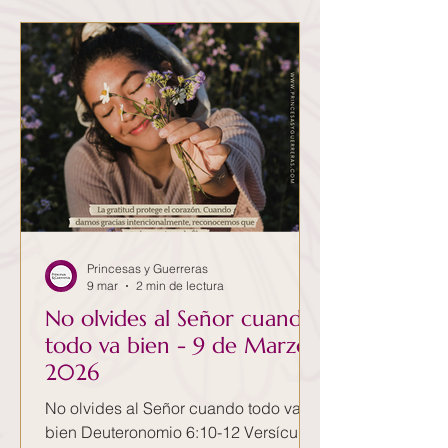
vez, la más recurrente es la sensación
de que todo va bien en la vida de los
demás, mientras que nuestra vida
sigue estancada, es que la cultura
contemporánea nos emp
Princesas y Guerreras
9 mar
2 min de lectura
No olvides al Señor cuando
todo va bien - 9 de Marzo
2026
No olvides al Señor cuando todo va
bien Deuteronomio 6:10-12 Versículo