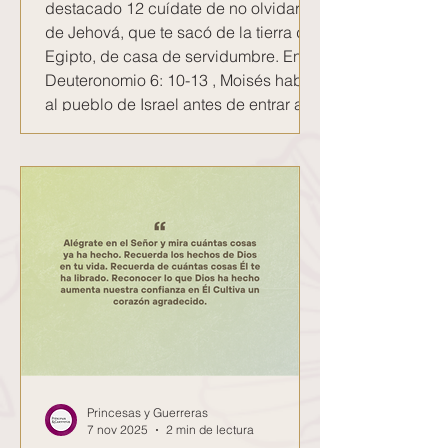
destacado 12 cuídate de no olvidarte
de Jehová, que te sacó de la tierra de
Egipto, de casa de servidumbre. En
Deuteronomio 6: 10-13 , Moisés habló
al pueblo de Israel antes de entrar a la
tierra prometida. Les advierte que
cuando disfruten de ciudades que no
construyeron, casas llenas, pozos
cavados y viñas plantadas, tengan
cuidado de no olvidarse del Señor
que los sacó de Egipto. El peligro no
era la es
Princesas y Guerreras
7 nov 2025
2 min de lectura