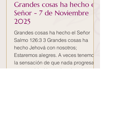
Grandes cosas ha hecho el
Señor - 7 de Noviembre
2025
Grandes cosas ha hecho el Señor
Salmo 126:3 3 Grandes cosas ha
hecho Jehová con nosotros;
Estaremos alegres. A veces tenemos
la sensación de que nada progresa en
nuestra vida. Vemos las situaciones y
nada parece avanzar y nos frustramos.
Pero si miras con atención, te darás
cuenta de todas las cosas que el
Señor ya ha hecho. Una buena
manera de mantener nuestro gozo es
reconocer lo que Dios ya ha hecho
por nosotras. Además al reconocer lo
que Dios ha hecho en nuestras vidas